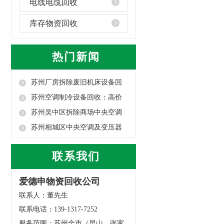
电线电缆回收
库存物资回收
热门新闻
苏州厂房拆除废旧机床设备回
收：高价合规·...
苏州空调制冷设备回收：高价
上门・安全拆除...
苏州吴中区拆除商场中央空调
冷水机回收指南
苏州相城区中央空调及变压器
回收指南
联系我们
爱德申物资回收公司
联系人：董先生
联系电话：139-1317-7252
服务范围：苏州全市（昆山、张家