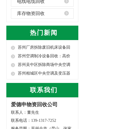
电线电缆回收
库存物资回收
热门新闻
苏州厂房拆除废旧机床设备回
收：高价合规·...
苏州空调制冷设备回收：高价
上门・安全拆除...
苏州吴中区拆除商场中央空调
冷水机回收指南
苏州相城区中央空调及变压器
回收指南
联系我们
爱德申物资回收公司
联系人：董先生
联系电话：139-1317-7252
服务范围：苏州全市（昆山、张家